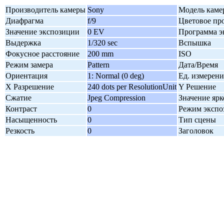
Производитель камеры
Sony
Модель каме
Диафрагма
f/9
Цветовое пр
Значение экспозиции
0 EV
Программа э
Выдержка
1/320 sec
Вспышка
Фокусное расстояние
200 mm
ISO
Режим замера
Pattern
Дата/Время
Ориентация
1: Normal (0 deg)
Ед. измерени
X Разрешение
240 dots per ResolutionUnit
Y Решение
Сжатие
Jpeg Compression
Значение ярк
Контраст
0
Режим экспо
Насыщенность
0
Тип сцены
Резкость
0
Заголовок